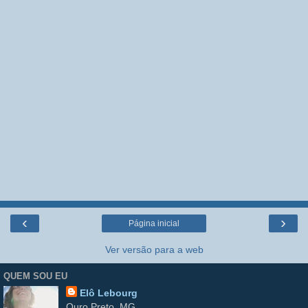
‹
›
Página inicial
Ver versão para a web
QUEM SOU EU
Elô Lebourg
Ouro Preto, MG