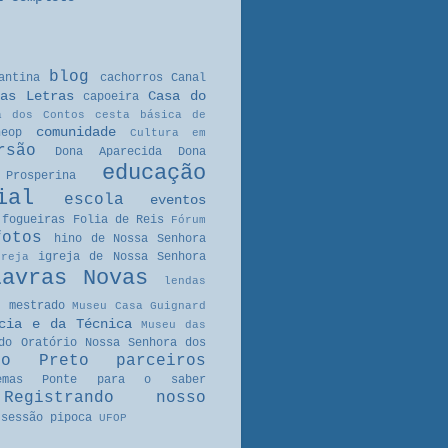
blog
antina
cachorros
Canal
as Letras
Casa do
capoeira
a dos Contos
cesta básica de
comunidade
neop
Cultura em
rsão
Dona Aparecida
Dona
educação
Prosperina
ial
escola
eventos
fogueiras
Folia de Reis
Fórum
fotos
hino de Nossa Senhora
igreja de Nossa Senhora
greja
Lavras Novas
lendas
mestrado
Museu Casa Guignard
cia e da Técnica
Museu das
do Oratório
Nossa Senhora dos
ro Preto
parceiros
emas
Ponte para o saber
Registrando nosso
sessão pipoca
UFOP