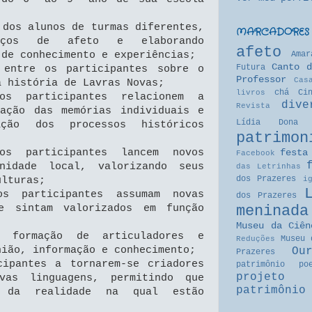
 dos alunos de turmas diferentes,
MARCADORES
aços de afeto e elaborando
afeto
Amar
 de conhecimento e experiências;
Canto d
Futura
 entre os participantes sobre o
Professor
Cas
a história de Lavras Novas;
chá
Ci
livros
os participantes relacionem a
dive
Revista
zação das memórias individuais e
Lídia
Dona 
ação dos processos históricos
patrimon
os participantes lancem novos
festa
Facebook
nidade local, valorizando seus
das Letrinhas
dos Prazeres
i
ulturas;
s participantes assumam novas
dos Prazeres
meninada
se sintam valorizados em função
Museu da Ciên
 formação de articuladores e
Museu 
Reduções
nião, informação e conhecimento;
Ou
Prazeres
cipantes a tornarem-se criadores
patrimônio
po
projeto
vas linguagens, permitindo que
patrimônio
s da realidade na qual estão