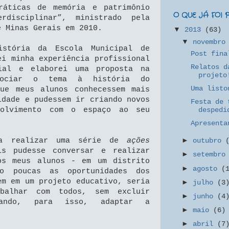
ráticas de memória e patrimônio
O QUE JÁ FOI
erdisciplinar”, ministrado pela
e Minas Gerais em 2010.
▼
2013
(63)
▼
novembr
istória da Escola Municipal de
Post fina
ei minha experiência profissional
Relatos d
nial e elaborei uma proposta na
projeto
ssociar o tema à história do
Uma listo
que meus alunos conhecessem mais
idade e pudessem ir criando novos
Festa de 
olvimento com o espaço ao seu
despedi
Apresenta
ia realizar uma série de
ações
►
outubro
is pudesse conversar e realizar
►
setembr
os meus alunos - em um distrito
►
agosto
(
o poucas as oportunidades dos
em em um projeto educativo, seria
►
julho
(3
abalhar com todos, sem excluir
►
junho
(4
tando, para isso, adaptar a
►
maio
(6)
.
►
abril
(7