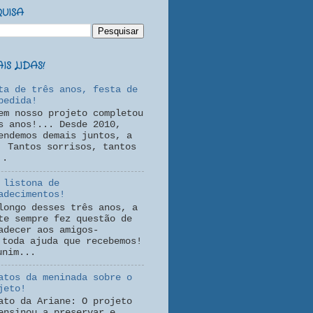
QUISA
S LIDAS!
ta de três anos, festa de
pedida!
em nosso projeto completou
s anos!... Desde 2010,
endemos demais juntos, a
! Tantos sorrisos, tantos
..
 listona de
adecimentos!
longo desses três anos, a
te sempre fez questão de
adecer aos amigos-
 toda ajuda que recebemos!
unim...
atos da meninada sobre o
jeto!
ato da Ariane: O projeto
ensinou a preservar e