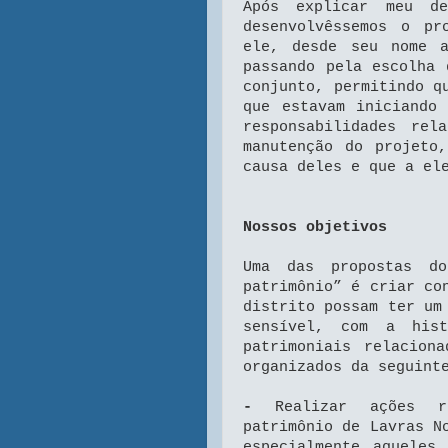
Após explicar meu d
desenvolvêssemos o p
ele, desde seu nome 
passando pela escolha 
conjunto, permitindo q
que estavam iniciando
responsabilidades rel
manutenção do projeto
causa deles e que a el
Nossos objetivos
Uma das propostas do
patrimônio” é criar co
distrito possam ter um
sensível, com a his
patrimoniais relacion
organizados da seguint
-
Realizar ações r
patrimônio de Lavras N
especialmente aquele