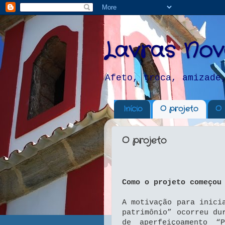
Lavras Nov
Afeto, troca, amizade
Início
O projeto
O 
O projeto
Como o projeto começou
A motivação para inici
patrimônio” ocorreu du
de aperfeiçoamento “