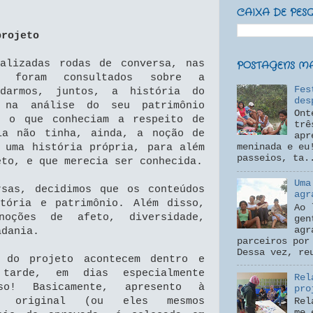
CAIXA DE PES
projeto
ealizadas rodas de conversa, nas
POSTAGENS MAI
s foram consultados sobre a
Fes
udarmos, juntos, a história do
des
 na análise do seu patrimônio
Ont
e o que conheciam a respeito de
trê
ia não tinha, ainda, a noção de
apr
 uma história própria, para além
meninada e eu
passeios, ta.
eto, e que merecia ser conhecida.
Uma
rsas, decidimos que os conteúdos
agr
stória e patrimônio. Além disso,
Ao 
noções de afeto, diversidade,
gen
agr
adania.
parceiros por
Dessa vez, re
s do projeto acontecem dentro e
tarde, em dias especialmente
Rel
so! Basicamente, apresento à
pro
a original (ou eles mesmos
Rel
me 