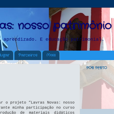
as: nosso patrimônio
, aprendizado. E educação patrimonial.
lugar
Parceiros
Mais
POR PERTO
ar o projeto “Lavras Novas: nosso
rante minha participação no curso
Produção de materiais didáticos