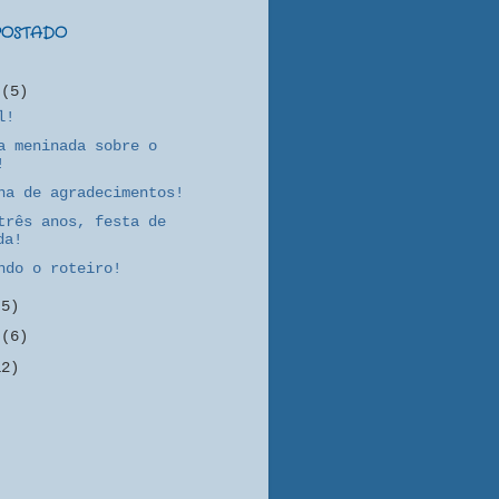
 POSTADO
o
(5)
l!
a meninada sobre o
!
na de agradecimentos!
três anos, festa de
da!
ndo o roteiro!
(5)
o
(6)
12)
)
)
)