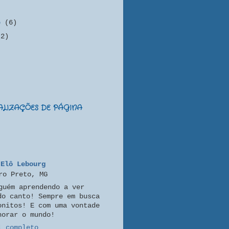
)
ro
(6)
(2)
UALIZAÇÕES DE PÁGINA
Elô Lebourg
ro Preto, MG
guém aprendendo a ver
do canto! Sempre em busca
onitos! E com uma vontade
horar o mundo!
l completo