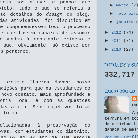
esejo aos alunos e propor que
►
março
(7
rojeto, tudo o que se referiu a
►
feverei
até detalhes do
design
do blog,
das atividades, foi discutido em
►
janeiro
ue compreendessem todo o processo
►
2012
(74)
 e que fossem capazes de assumir
acionadas à constante criação e
►
2011
(71)
, que, obviamente, só existe por
►
2010
(27)
es pertence.
TOTAL DE VIS
332,717
 projeto “Lavras Novas: nosso
ndições para que os estudantes do
QUEM SOU EU
 novo contato, mais aprofundado e
tória local e com as questões
Ou
adas a ela. Seus objetivos foram
e forma:
Al
ternura em to
de caminhos b
elacionadas à preservação do
danada de mel
ovas, com estudantes do distrito,
Ver meu perfi
s do 6º ao 9º ano de sua escola