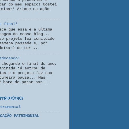
dar do meu espaço! Gostei
icipar! Ariane na ação
..
t final!
ece que essa é a última
tagem do nosso blog!...
so projeto foi concluído
semana passada e, por
deixará de ter ...
adecendo!
 chegando o final do ano,
eninada já entrou de
ias e o projeto faz sua
tumeira pausa... Mas,
é hora de parar por ...
ATRIMÔNIO!
trimonial
CAÇÃO PATRIMONIAL