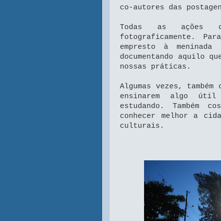
co-autores das postage
Todas as ações d
fotograficamente. Pa
empresto à meninada 
documentando aquilo qu
nossas práticas.
Algumas vezes, também 
ensinarem algo úti
estudando. Também co
conhecer melhor a cid
culturais.