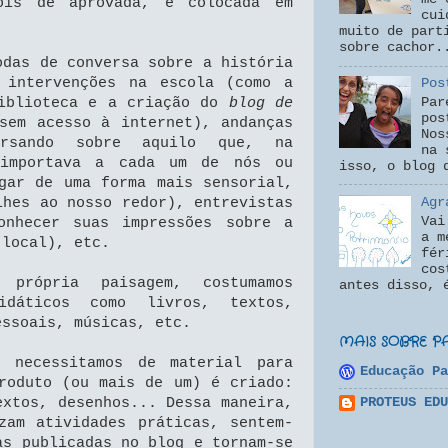
pois de aprovada, é colocada em
cui
muito de part
sobre cachor.
odas de conversa sobre a história
 intervenções na escola (como a
Pos
Par
biblioteca e a criação do
blog de
pos
sem acesso à internet), andanças
Nos
ersando sobre aquilo que, na
na 
 importava a cada um de nós ou
isso, o blog 
gar de uma forma mais sensorial,
Agr
lhes ao nosso redor), entrevistas
Vai
onhecer suas impressões sobre a
a m
 local), etc.
fér
cos
própria paisagem, costumamos
antes disso, 
idáticos como livros, textos,
essoais, músicas, etc.
MAIS SOBRE P
o necessitamos de material para
Educação Pa
roduto (ou mais de um) é criado:
PROTEUS EDU
extos, desenhos... Dessa maneira,
zam atividades práticas, sentem-
as publicadas no blog e tornam-se