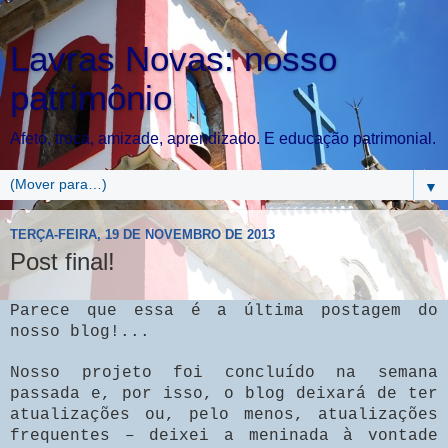
Lavras Novas: nosso
patrimônio
Afeto, troca, amizade, aprendizado. E educação patrimonial.
▼
TERÇA-FEIRA, 19 DE NOVEMBRO DE 2013
Post final!
Parece que essa é a última postagem do
nosso blog!...
Nosso projeto foi concluído na semana
passada e, por isso, o blog deixará de ter
atualizações ou, pelo menos, atualizações
frequentes – deixei a meninada à vontade