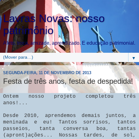
Lavras Novas: nosso
patrimônio
Afeto, troca, amizade, aprendizado. E educação patrimonial.
▼
SEGUNDA-FEIRA, 11 DE NOVEMBRO DE 2013
Festa de três anos, festa de despedida!
Ontem nosso projeto completou três
anos!...
Desde 2010, aprendemos demais juntos, a
meninada e eu! Tantos sorrisos, tantos
passeios, tanta conversa boa, tantas
(apront)ações... Nossas tardes, de sol,