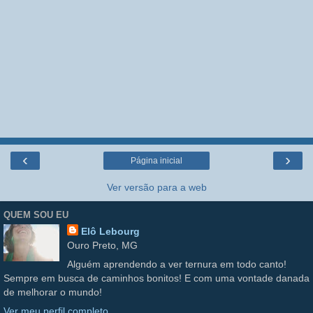
‹
›
Página inicial
Ver versão para a web
QUEM SOU EU
Elô Lebourg
Ouro Preto, MG
Alguém aprendendo a ver ternura em todo canto!
Sempre em busca de caminhos bonitos! E com uma vontade danada
de melhorar o mundo!
Ver meu perfil completo