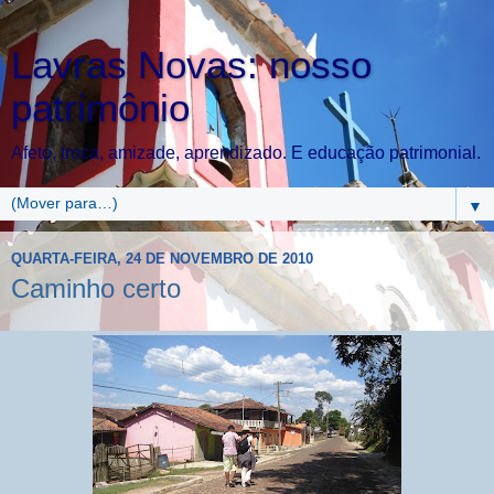
Lavras Novas: nosso
patrimônio
Afeto, troca, amizade, aprendizado. E educação patrimonial.
▼
QUARTA-FEIRA, 24 DE NOVEMBRO DE 2010
Caminho certo