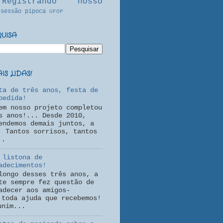
Registrando nosso
sessão pipoca
UFOP
QUISA
S LIDAS!
ta de três anos, festa de
pedida!
em nosso projeto completou
s anos!... Desde 2010,
endemos demais juntos, a
! Tantos sorrisos, tantos
..
 listona de
adecimentos!
longo desses três anos, a
te sempre fez questão de
adecer aos amigos-
 toda ajuda que recebemos!
unim...