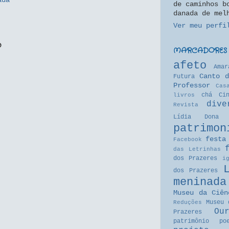
ada
de caminhos b
danada de mel
Ver meu perfi
o
MARCADORES
afeto
Amar
Canto d
Futura
Professor
Cas
chá
Ci
livros
dive
Revista
Lídia
Dona 
patrimon
festa
Facebook
das Letrinhas
dos Prazeres
i
dos Prazeres
meninada
Museu da Ciên
Museu 
Reduções
Ou
Prazeres
patrimônio
po