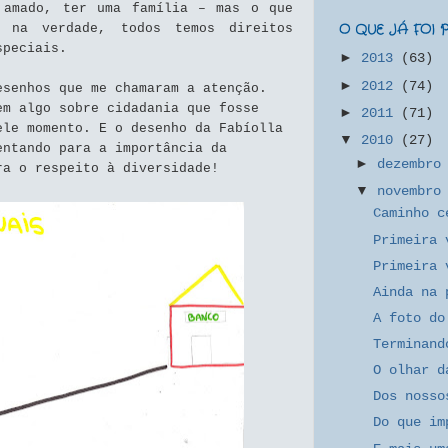
 amado, ter uma família – mas o que
 na verdade, todos temos direitos
O QUE JÁ FOI
speciais.
►
2013
(63)
►
2012
(74)
esenhos que me chamaram a atenção.
em algo sobre cidadania que fosse
►
2011
(71)
ele momento. E o desenho da Fabíolla
▼
2010
(27)
entando para a importância da
►
dezembr
ra o respeito à diversidade!
▼
novembr
Caminho c
Primeira 
Primeira 
Ainda na 
A foto do
Terminand
O olhar d
Dos nosso
Do que im