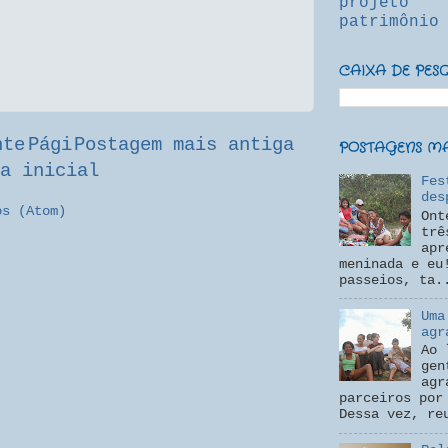
projeto
patrimônio
CAIXA DE PES
nte
Pági
Postagem mais antiga
POSTAGENS MAI
a inicial
Fes
des
os (Atom)
Ont
trê
apr
meninada e eu
passeios, ta.
Uma
agr
Ao 
gen
agr
parceiros por
Dessa vez, re