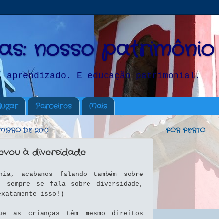
as: nosso patrimônio
, aprendizado. E educação patrimonial.
lugar
Parceiros
Mais
EMBRO DE 2010
POR PERTO
evou à diversidade
ania, acabamos falando também sobre
, sempre se fala sobre diversidade,
exatamente isso!)
ue as crianças têm mesmo direitos