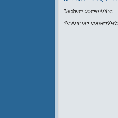
Marcadores:
escola
,
menin
Nenhum comentário:
Postar um comentári