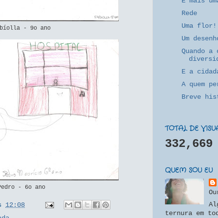
E mais um
Rede
Uma flor!
bíolla - 9o ano
Um desenh
Quando a 
diversi
E a cidad
A quem pe
Breve his
TOTAL DE VIS
332,669
QUEM SOU EU
Pedro - 6o ano
Ou
Al
s
12:08
ternura em to