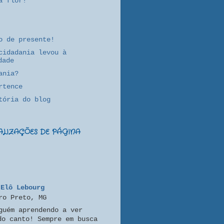
a flor!
o de presente!
cidadania levou à
dade
ania?
rtence
tória do blog
UALIZAÇÕES DE PÁGINA
Elô Lebourg
ro Preto, MG
guém aprendendo a ver
do canto! Sempre em busca