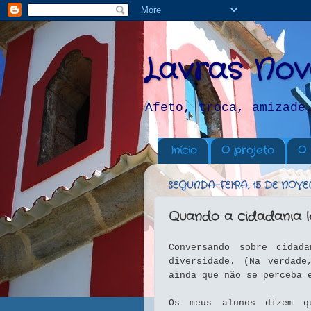
Lavras Nov
Afeto, troca, amizade
Início
O projeto
O 
SEGUNDA-FEIRA, 15 DE NOV
Quando a cidadania l
Conversando sobre cidad
diversidade. (Na verdade
ainda que não se perceba 
Os meus alunos dizem q