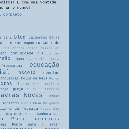
onitos! E com uma vontade
horar o mundo!
l completo
blog
antina
cachorros
Canal
as Letras
Casa do
capoeira
a dos Contos
cesta básica de
comunidade
neop
Cultura em
rsão
Dona Aparecida
Dona
educação
Prosperina
ial
escola
eventos
fogueiras
Folia de Reis
Fórum
fotos
hino de Nossa Senhora
igreja de Nossa Senhora
greja
Lavras Novas
lendas
mestrado
Museu Casa Guignard
cia e da Técnica
Museu das
do Oratório
Nossa Senhora dos
ro Preto
parceiros
emas
Ponte para o saber