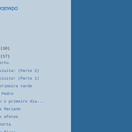
 POSTADO
o
(10)
o
(17)
erto
visita! (Parte 2)
visita! (Parte 1)
primeira tarde
 Pedro
o o primeiro dia...
a Mariane
s afetos
porta