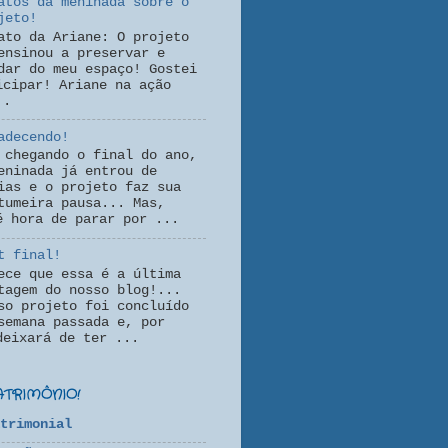
atos da meninada sobre o
jeto!
ato da Ariane: O projeto
ensinou a preservar e
dar do meu espaço! Gostei
icipar! Ariane na ação
..
adecendo!
 chegando o final do ano,
eninada já entrou de
ias e o projeto faz sua
tumeira pausa... Mas,
é hora de parar por ...
t final!
ece que essa é a última
tagem do nosso blog!...
so projeto foi concluído
semana passada e, por
deixará de ter ...
ATRIMÔNIO!
trimonial