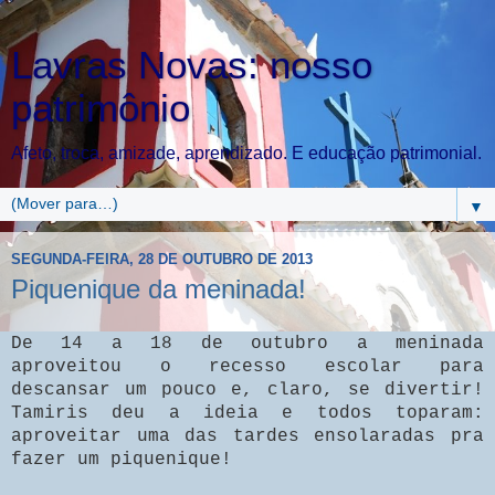
Lavras Novas: nosso
patrimônio
Afeto, troca, amizade, aprendizado. E educação patrimonial.
▼
SEGUNDA-FEIRA, 28 DE OUTUBRO DE 2013
Piquenique da meninada!
De 14 a 18 de outubro a meninada
aproveitou o recesso escolar para
descansar um pouco e, claro, se divertir!
Tamiris deu a ideia e todos toparam:
aproveitar uma das tardes ensolaradas pra
fazer um piquenique!