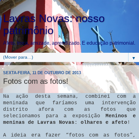
Lavras Novas: nosso
patrimônio
Afeto, troca, amizade, aprendizado. E educação patrimonial.
▼
SEXTA-FEIRA, 11 DE OUTUBRO DE 2013
Fotos com as fotos!
Na ação desta semana, combinei com a
meninada que faríamos uma intervenção
distrito afora com as fotos que
selecionamos para a exposição
Meninos e
meninas de Lavras Novas: olhares e afeto
!
A ideia era fazer “fotos com as fotos”,