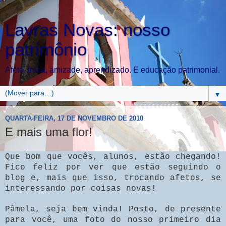
Lavras Novas: nosso
patrimônio
Afeto, troca, amizade, aprendizado. E educação patrimonial.
▼
QUARTA-FEIRA, 17 DE NOVEMBRO DE 2010
E mais uma flor!
Que bom que vocês, alunos, estão chegando!
Fico feliz por ver que estão seguindo o
blog e, mais que isso, trocando afetos, se
interessando por coisas novas!
Pâmela, seja bem vinda! Posto, de presente
para você, uma foto do nosso primeiro dia