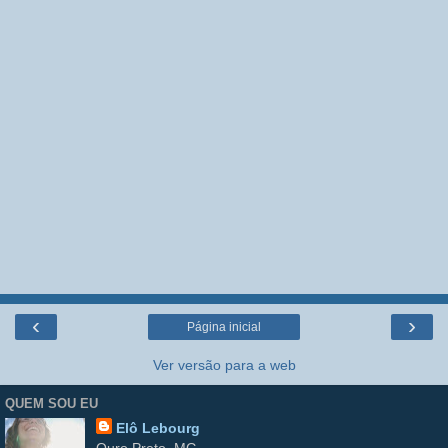
‹
›
Página inicial
Ver versão para a web
QUEM SOU EU
Elô Lebourg
Ouro Preto, MG