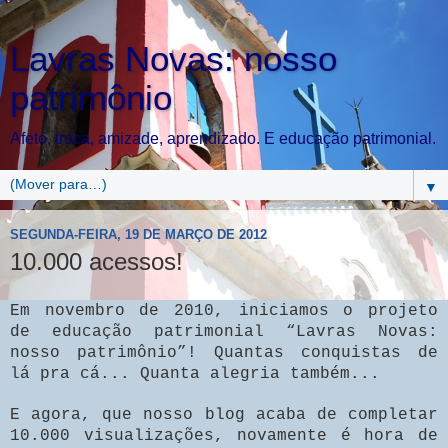
Lavras Novas: nosso
patrimônio
Afeto, troca, amizade, aprendizado. E educação patrimonial.
▼
SEGUNDA-FEIRA, 19 DE MARÇO DE 2012
10.000 acessos!
Em novembro de 2010, iniciamos o projeto
de educação patrimonial “Lavras Novas:
nosso patrimônio”! Quantas conquistas de
lá pra cá... Quanta alegria também...
E agora, que nosso blog acaba de completar
10.000 visualizações, novamente é hora de