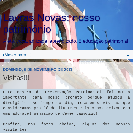
Lavras Novas: nosso
patrimônio
Afeto, troca, amizade, aprendizado. E educação patrimonial.
▼
DOMINGO, 6 DE NOVEMBRO DE 2011
Visitas!!!
Esta Mostra de Preservação Patrimonial foi muito
importante para nosso projeto porque ajudou a
divulgá-lo! Ao longo do dia, recebemos visitas que
consideramos pra lá de ilustres e isso nos deixou com
uma adorável sensação de
dever cumprido
!
Confira, nas fotos abaixo, alguns dos nossos
visitantes!