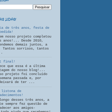
QUISA
S LIDAS!
ta de três anos, festa de
pedida!
em nosso projeto completou
s anos!... Desde 2010,
endemos demais juntos, a
! Tantos sorrisos, tantos
..
t final!
ece que essa é a última
tagem do nosso blog!...
so projeto foi concluído
semana passada e, por
deixará de ter ...
 listona de
adecimentos!
longo desses três anos, a
te sempre fez questão de
adecer aos amigos-
 toda ajuda que recebemos!