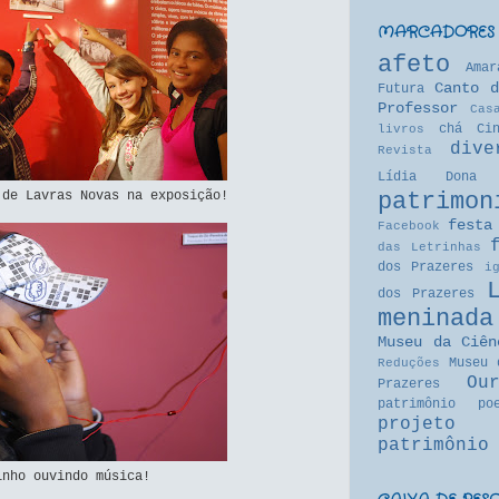
MARCADORES
afeto
Amar
Canto d
Futura
Professor
Cas
chá
Ci
livros
dive
Revista
Lídia
Dona 
patrimon
 de Lavras Novas na exposição!
festa
Facebook
das Letrinhas
dos Prazeres
i
dos Prazeres
meninada
Museu da Ciên
Museu 
Reduções
Ou
Prazeres
patrimônio
po
projeto
patrimônio
inho ouvindo música!