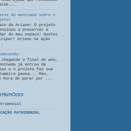
unim...
atos da meninada sobre o
jeto!
ato da Ariane: O projeto
ensinou a preservar e
dar do meu espaço! Gostei
icipar! Ariane na ação
..
adecendo!
 chegando o final do ano,
eninada já entrou de
ias e o projeto faz sua
tumeira pausa... Mas,
é hora de parar por ...
ATRIMÔNIO!
trimonial
CAÇÃO PATRIMONIAL