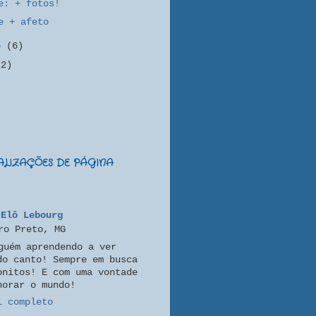
e: + fotos!
e + afeto
ro
(6)
(2)
UALIZAÇÕES DE PÁGINA
Elô Lebourg
ro Preto, MG
guém aprendendo a ver
do canto! Sempre em busca
onitos! E com uma vontade
horar o mundo!
l completo