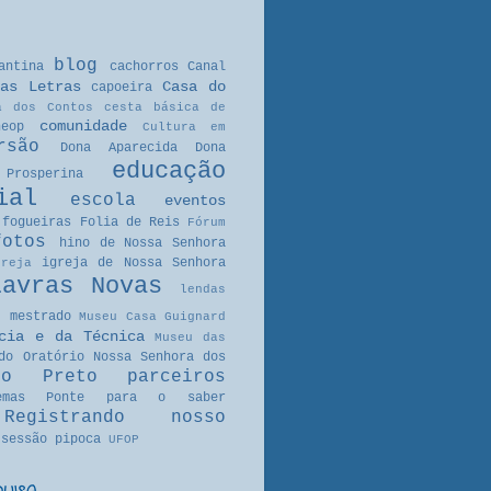
blog
antina
cachorros
Canal
as Letras
Casa do
capoeira
a dos Contos
cesta básica de
comunidade
neop
Cultura em
rsão
Dona Aparecida
Dona
educação
Prosperina
ial
escola
eventos
fogueiras
Folia de Reis
Fórum
fotos
hino de Nossa Senhora
igreja de Nossa Senhora
greja
Lavras Novas
lendas
mestrado
Museu Casa Guignard
cia e da Técnica
Museu das
do Oratório
Nossa Senhora dos
ro Preto
parceiros
emas
Ponte para o saber
Registrando nosso
sessão pipoca
UFOP