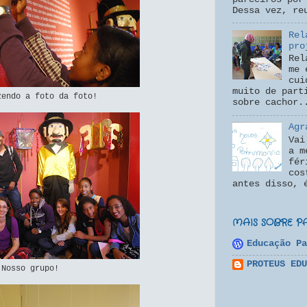
Dessa vez, re
Rel
pro
Rel
me 
cui
muito de part
zendo a foto da foto!
sobre cachor.
Agr
Vai
a m
fér
cos
antes disso, 
MAIS SOBRE P
Educação Pa
PROTEUS EDU
Nosso grupo!