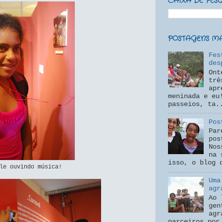
CAIXA DE PES
POSTAGENS MAI
Fes
des
Ont
trê
apr
meninada e eu
passeios, ta.
Pos
Par
pos
Nos
na 
isso, o blog 
ele ouvindo música!
Uma
agr
Ao 
gen
agr
parceiros por