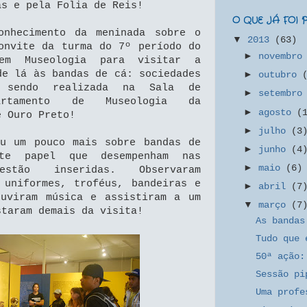
as e pela Folia de Reis!
O QUE JÁ FOI
onhecimento da meninada sobre o
▼
2013
(63)
onvite da turma do 7º período do
►
novembr
em Museologia para visitar a
de lá às bandas de cá: sociedades
►
outubro
á sendo realizada na Sala de
►
setembr
artamento de Museologia da
►
agosto
(
e Ouro Preto!
►
julho
(3
eu um pouco mais sobre bandas de
►
junho
(4
te papel que desempenham nas
►
maio
(6)
stão inseridas. Observaram
 uniformes, troféus, bandeiras e
►
abril
(7
ouviram música e assistiram a um
▼
março
(7
staram demais da visita!
As bandas
Tudo que 
50ª ação:
Sessão pi
Uma profe