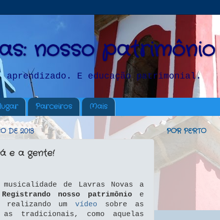
as: nosso patrimônio
, aprendizado. E educação patrimonial.
lugar
Parceiros
Mais
O DE 2013
POR PERTO
á e a gente!
 musicalidade de Lavras Novas a
o
Registrando nosso patrimônio
e
o realizando um
vídeo
sobre as
 as tradicionais, como aquelas