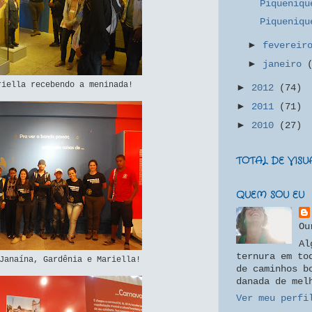
Piqueniqu
Piqueniqu
►
feverei
►
janeiro
riella recebendo a meninada!
►
2012
(74)
►
2011
(71)
►
2010
(27)
TOTAL DE VIS
QUEM SOU EU
Ou
Al
ternura em to
Janaína, Gardênia e Mariella!
de caminhos b
danada de mel
Ver meu perfi