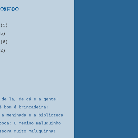
 POSTADO
o
(5)
(5)
o
(6)
12)
)
)
)
)
 de lá, de cá e a gente!
é bom é brincadeira!
 a meninada e a biblioteca
poca: O menino maluquinho
ssora muito maluquinha!