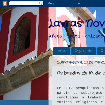
Lavras Nov
Afeto, troca, amizade
Início
O projeto
O 
QUARTA-FEIRA, 27 DE MARÇ
As bandas de lá, de c
Em 2012 pesquisamos a
partir do subprojet
concluímos o trabalh
músicas religiosas e