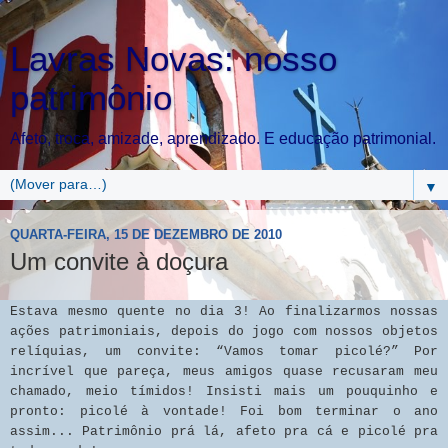
Lavras Novas: nosso
patrimônio
Afeto, troca, amizade, aprendizado. E educação patrimonial.
▼
QUARTA-FEIRA, 15 DE DEZEMBRO DE 2010
Um convite à doçura
Estava mesmo quente no dia 3! Ao finalizarmos nossas
ações patrimoniais, depois do jogo com nossos objetos
relíquias, um convite: “Vamos tomar picolé?” Por
incrível que pareça, meus amigos quase recusaram meu
chamado, meio tímidos! Insisti mais um pouquinho e
pronto: picolé à vontade! Foi bom terminar o ano
assim... Patrimônio prá lá, afeto pra cá e picolé pra