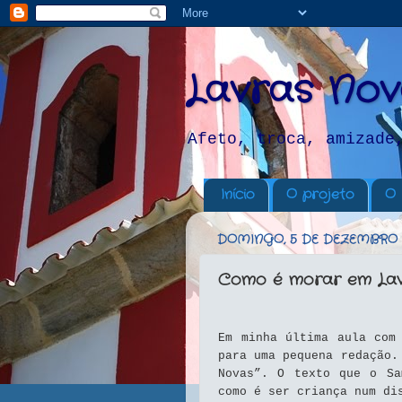
Lavras Nov
Afeto, troca, amizade
Início
O projeto
O 
DOMINGO, 5 DE DEZEMBRO 
Como é morar em Lav
Em minha última aula com
para uma pequena redação.
Novas”. O texto que o Sa
como é ser criança num di