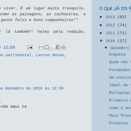
e viver. É um lugar muito tranquilo.
O QUE JÁ FOI
como as paisagens, as cachoeiras, e
►
2013
(63)
 gente feliz e bons companheiros!”
►
2012
(74)
r lá também?! Valeu pela redação,
►
2011
(71)
▼
2010
(27)
s
12:04
▼
dezembr
Enquete
ão patrimonial
,
Lavras Novas
,
Quem são 
Formandos
Um convit
Ideal de 
de dezembro de 2010 às 12:30
Relíquias
Primeiro 
i
inda aqui ta
Como é mo
Mais Praz
Prazeres