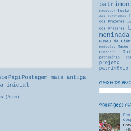
patrimon
festa
Facebook
das Letrinhas
dos Prazeres
i
dos Prazeres
meninada
Museu da Ciên
Museu 
Reduções
Ou
Prazeres
patrimônio
po
projeto
patrimônio
nte
Pági
Postagem mais antiga
CAIXA DE PES
a inicial
os (Atom)
POSTAGENS MAI
Fes
des
Ont
trê