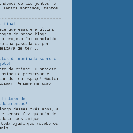
endemos demais juntos, a
! Tantos sorrisos, tantos
..
t final!
ece que essa é a última
tagem do nosso blog!...
so projeto foi concluído
semana passada e, por
deixará de ter ...
atos da meninada sobre o
jeto!
ato da Ariane: O projeto
ensinou a preservar e
dar do meu espaço! Gostei
icipar! Ariane na ação
..
 listona de
adecimentos!
longo desses três anos, a
te sempre fez questão de
adecer aos amigos-
 toda ajuda que recebemos!
unim...