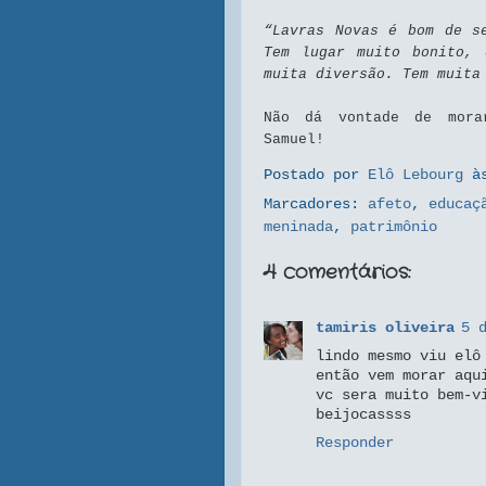
“Lavras Novas é bom de s
Tem lugar muito bonito, 
muita diversão. Tem muita
Não dá vontade de mora
Samuel!
Postado por
Elô Lebourg
à
Marcadores:
afeto
,
educaç
meninada
,
patrimônio
4 comentários:
tamiris oliveira
5 
lindo mesmo viu elô
então vem morar aqu
vc sera muito bem-v
beijocassss
Responder