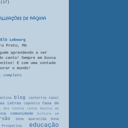
o
(17)
UALIZAÇÕES DE PÁGINA
Elô Lebourg
ro Preto, MG
guém aprendendo a ver
do canto! Sempre em busca
onitos! E com uma vontade
horar o mundo!
l completo
blog
antina
cachorros
Canal
as Letras
Casa do
capoeira
a dos Contos
cesta básica de
comunidade
neop
Cultura em
rsão
Dona Aparecida
Dona
educação
Prosperina