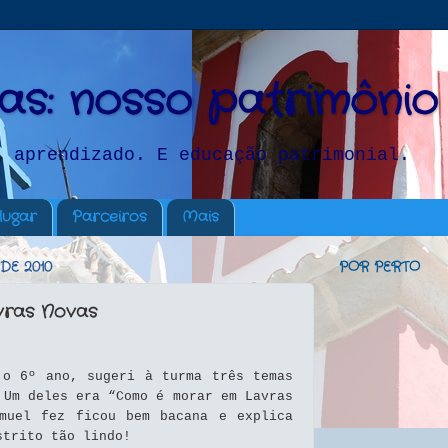
as: nosso patrimônio
, aprendizado. E educação patrimonial.
lugar
Parceiros
Mais
DE 2010
POR PERTO
ras Novas
 o 6º ano, sugeri à turma três temas
 Um deles era “Como é morar em Lavras
muel fez ficou bem bacana e explica
strito tão lindo!