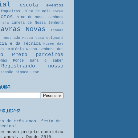
ial
escola
eventos
fogueiras
Folia de Reis
Fórum
fotos
hino de Nossa Senhora
igreja de Nossa Senhora
greja
Lavras Novas
lendas
mestrado
Museu Casa Guignard
cia e da Técnica
Museu das
do Oratório
Nossa Senhora dos
ro Preto
parceiros
emas
Ponte para o saber
Registrando nosso
sessão pipoca
UFOP
QUISA
S LIDAS!
ta de três anos, festa de
pedida!
em nosso projeto completou
s anos!... Desde 2010,