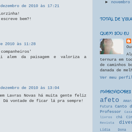
►
novembr
 dezembro de 2010 às 17:21
lorzinha!
TOTAL DE VIS
 escreve bem?!
QUEM SOU EU
de 2010 às 11:28
Ou
 companheiros'
Al
ai alem da paisagem e valoriza a
ternura em to
de caminhos b
danada de mel
Ver meu perfi
 dezembro de 2010 às 13:04
MARCADORES
em Lavras Novas há muita gente feliz
afeto
! Dá vontade de ficar lá pra sempre!
Amar
Canto d
Futura
Professor
Cas
chá
Ci
livros
dive
Revista
Lídia
Dona 