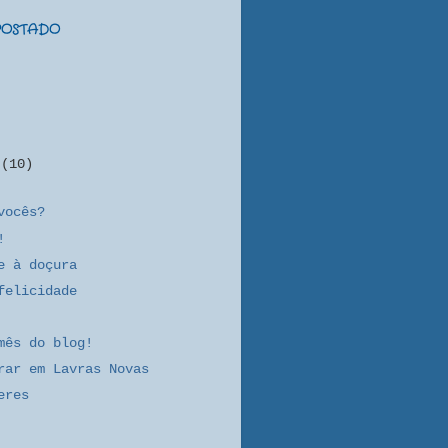
 POSTADO
o
(10)
vocês?
!
e à doçura
felicidade
mês do blog!
rar em Lavras Novas
eres