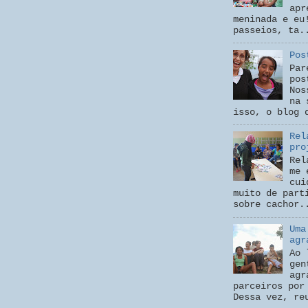
apr
meninada e eu
passeios, ta.
Pos
Par
pos
Nos
na 
isso, o blog 
Rel
pro
Rel
me 
cui
muito de part
sobre cachor.
Uma
agr
Ao 
gen
agr
parceiros por
Dessa vez, re