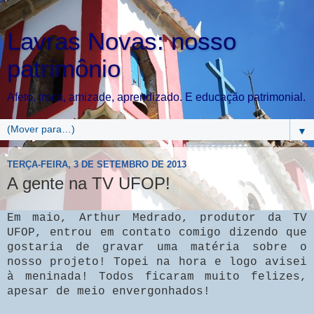
Lavras Novas: nosso
patrimônio
Afeto, troca, amizade, aprendizado. E educação patrimonial.
▼
TERÇA-FEIRA, 3 DE SETEMBRO DE 2013
A gente na TV UFOP!
Em maio, Arthur Medrado, produtor da TV
UFOP, entrou em contato comigo dizendo que
gostaria de gravar uma matéria sobre o
nosso projeto! Topei na hora e logo avisei
à meninada! Todos ficaram muito felizes,
apesar de meio envergonhados!