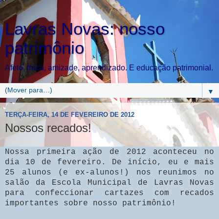
Lavras Novas: nosso
patrimônio
Afeto, troca, amizade, aprendizado. E educação patrimonial.
▼
TERÇA-FEIRA, 14 DE FEVEREIRO DE 2012
Nossos recados!
Nossa primeira ação de 2012 aconteceu no
dia 10 de fevereiro. De início, eu e mais
25 alunos (e ex-alunos!) nos reunimos no
salão da Escola Municipal de Lavras Novas
para confeccionar cartazes com recados
importantes sobre nosso patrimônio!