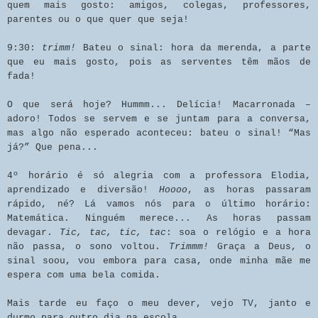
quem mais gosto: amigos, colegas, professores,
parentes ou o que quer que seja!
9:30:
trimm!
Bateu o sinal: hora da merenda, a parte
que eu mais gosto, pois as serventes têm mãos de
fada!
O que será hoje? Hummm... Delícia! Macarronada –
adoro! Todos se servem e se juntam para a conversa,
mas algo não esperado aconteceu: bateu o sinal! “Mas
já?” Que pena...
4º horário é só alegria com a professora Elodia,
aprendizado e diversão!
Hoooo
, as horas passaram
rápido, né? Lá vamos nós para o último horário:
Matemática. Ninguém merece... As horas passam
devagar.
Tic, tac, tic, tac
: soa o relógio e a hora
não passa, o sono voltou.
Trimmm!
Graça a Deus, o
sinal soou, vou embora para casa, onde minha mãe me
espera com uma bela comida.
Mais tarde eu faço o meu dever, vejo TV, janto e
durmo para outro dia na escola...